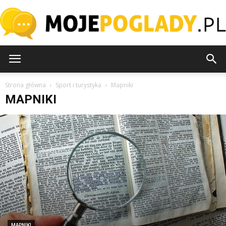
MojePoglady.pl
Strona główna
Sport i turystyka
Mapniki
MAPNIKI
MAPNIKI