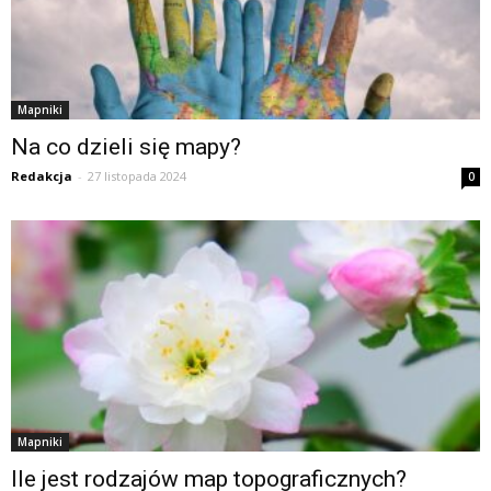
Mapniki
Na co dzieli się mapy?
Redakcja
-
27 listopada 2024
0
Mapniki
Ile jest rodzajów map topograficznych?