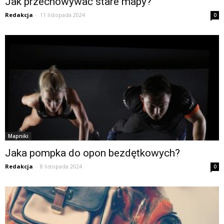
Jak przechowywać stare mapy?
Redakcja
-
11 listopada 2024
0
Mapniki
Jaka pompka do opon bezdętkowych?
Redakcja
-
8 listopada 2024
0