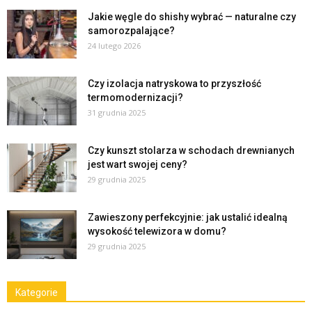
Jakie węgle do shishy wybrać — naturalne czy
samorozpalające?
24 lutego 2026
Czy izolacja natryskowa to przyszłość
termomodernizacji?
31 grudnia 2025
Czy kunszt stolarza w schodach drewnianych
jest wart swojej ceny?
29 grudnia 2025
Zawieszony perfekcyjnie: jak ustalić idealną
wysokość telewizora w domu?
29 grudnia 2025
Kategorie