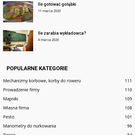
Ile gotować gołąbki
11 marca 2020
Ile zarabia wykładowca?
4 marca 2020
POPULARNE KATEGORIE
Mechanizmy korbowe, korby do roweru
111
Prowadzenie firmy
110
Mapniki
109
Własna firma
108
Pesto
101
Manometry do nurkowania
96
Pieprz
84