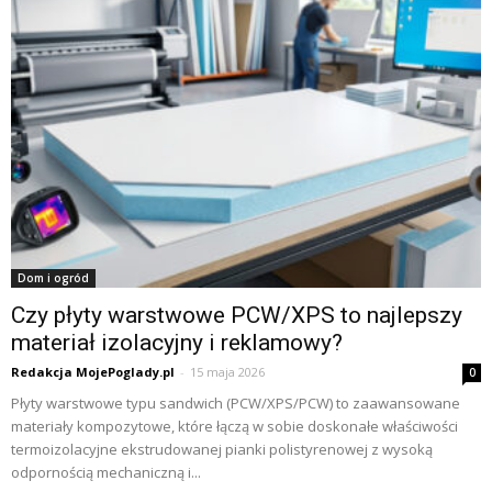
Dom i ogród
Czy płyty warstwowe PCW/XPS to najlepszy
materiał izolacyjny i reklamowy?
Redakcja MojePoglady.pl
-
15 maja 2026
0
Płyty warstwowe typu sandwich (PCW/XPS/PCW) to zaawansowane
materiały kompozytowe, które łączą w sobie doskonałe właściwości
termoizolacyjne ekstrudowanej pianki polistyrenowej z wysoką
odpornością mechaniczną i...