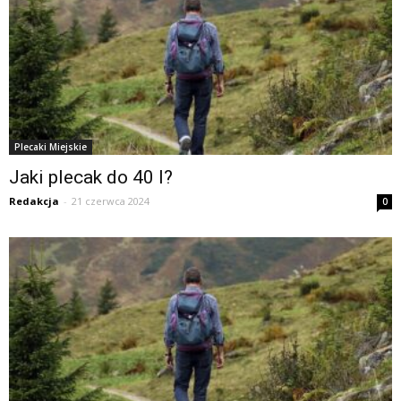
Plecaki Miejskie
Jaki plecak do 40 l?
Redakcja
-
21 czerwca 2024
0