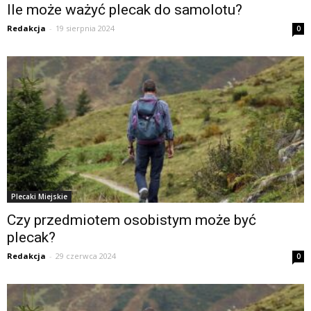
Ile może ważyć plecak do samolotu?
Redakcja
-
19 sierpnia 2024
0
Plecaki Miejskie
Czy przedmiotem osobistym może być
plecak?
Redakcja
-
29 czerwca 2024
0