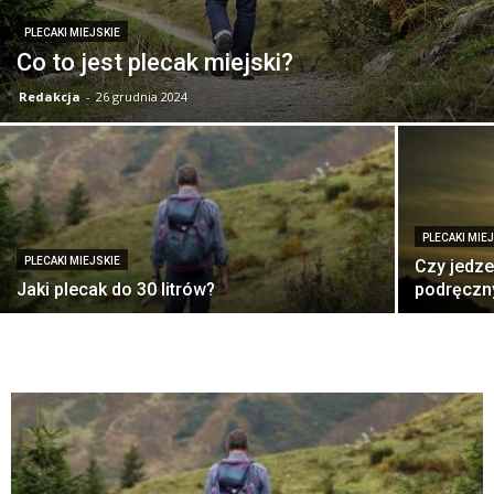
PLECAKI MIEJSKIE
Co to jest plecak miejski?
Redakcja
-
26 grudnia 2024
PLECAKI MIE
PLECAKI MIEJSKIE
Czy jedz
Jaki plecak do 30 litrów?
podręcz