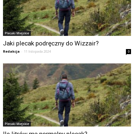
Plecaki Miejskie
Jaki plecak podręczny do Wizzair?
Redakcja
-
11 listopada 2024
0
Plecaki Miejskie
Ile litrów ma normalny plecak?