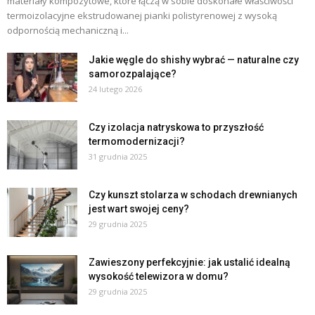
materiały kompozytowe, które łączą w sobie doskonałe właściwości
termoizolacyjne ekstrudowanej pianki polistyrenowej z wysoką
odpornością mechaniczną i...
Jakie węgle do shishy wybrać — naturalne czy
samorozpalające?
24 lutego 2026
Czy izolacja natryskowa to przyszłość
termomodernizacji?
31 grudnia 2025
Czy kunszt stolarza w schodach drewnianych
jest wart swojej ceny?
29 grudnia 2025
Zawieszony perfekcyjnie: jak ustalić idealną
wysokość telewizora w domu?
29 grudnia 2025