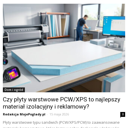
Dom i ogród
Czy płyty warstwowe PCW/XPS to najlepszy
materiał izolacyjny i reklamowy?
Redakcja MojePoglady.pl
-
15 maja 2026
0
Płyty warstwowe typu sandwich (PCW/XPS/PCW) to zaawansowane