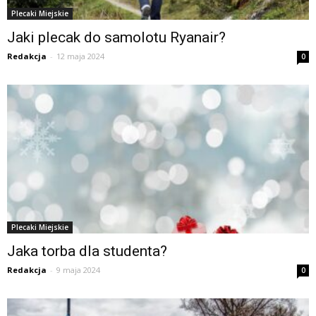
Plecaki Miejskie
Jaki plecak do samolotu Ryanair?
Redakcja
-
12 maja 2024
0
Plecaki Miejskie
Jaka torba dla studenta?
Redakcja
-
9 maja 2024
0