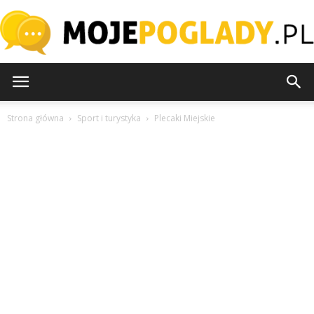
MojePoglady.pl
Strona główna
Sport i turystyka
Plecaki Miejskie