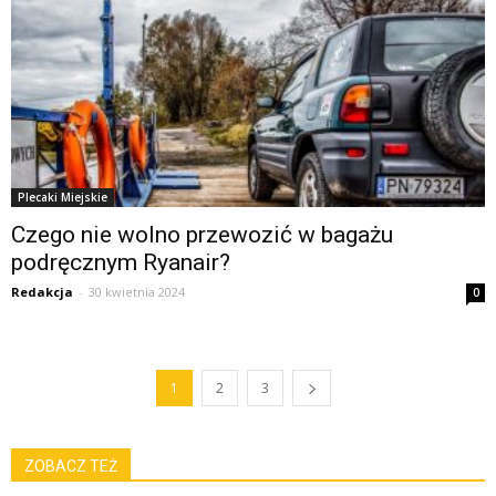
Plecaki Miejskie
Czego nie wolno przewozić w bagażu
podręcznym Ryanair?
Redakcja
-
30 kwietnia 2024
0
1
2
3
ZOBACZ TEŻ