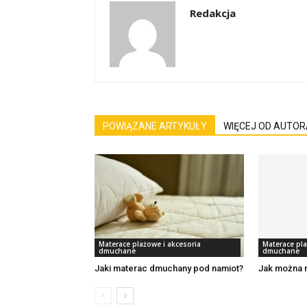
Redakcja
POWIĄZANE ARTYKUŁY
WIĘCEJ OD AUTOR
Materace plażowe i akcesoria
Materace pla
dmuchane
dmuchane
Jaki materac dmuchany pod namiot?
Jak można