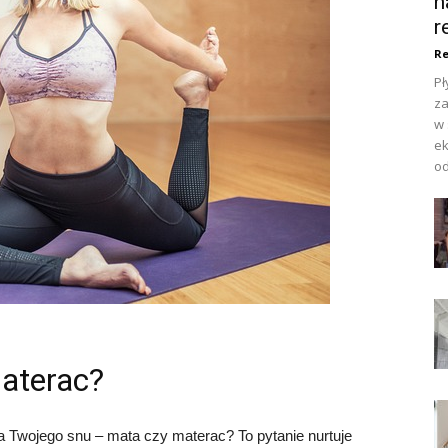
n
r
Re
Pł
za
w 
ek
od
materac?
la Twojego snu – mata czy materac? To pytanie nurtuje