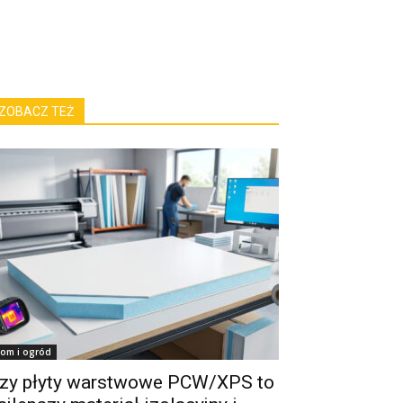
ZOBACZ TEŻ
om i ogród
zy płyty warstwowe PCW/XPS to