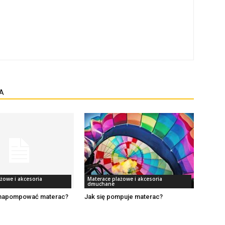
A
żowe i akcesoria
Materace plażowe i akcesoria
dmuchane
 napompować materac?
Jak się pompuje materac?