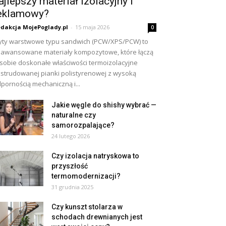
ajlepszy materiał izolacyjny i
eklamowy?
dakcja MojePoglady.pl
-
15 maja 2026
0
yty warstwowe typu sandwich (PCW/XPS/PCW) to
awansowane materiały kompozytowe, które łączą
sobie doskonałe właściwości termoizolacyjne
strudowanej pianki polistyrenowej z wysoką
pornością mechaniczną i...
Jakie węgle do shishy wybrać —
naturalne czy
samorozpalające?
24 lutego 2026
Czy izolacja natryskowa to
przyszłość
termomodernizacji?
31 grudnia 2025
Czy kunszt stolarza w
schodach drewnianych jest