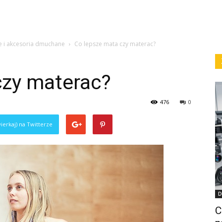
 i akcesoria dmuchane
Co lepsze mata czy materac?
czy materac?
476
0
ierkaj) na Twitterze
D
C