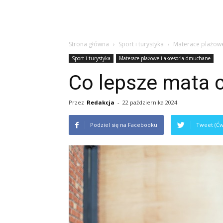
Strona główna
Sport i turystyka
Materace plażowe
Sport i turystyka
Materace plażowe i akcesoria dmuchane
Co lepsze mata 
Przez
Redakcja
-
22 października 2024
Podziel się na Facebooku
Tweet (Ćw