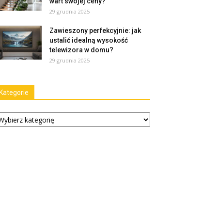
wart swojej ceny?
29 grudnia 2025
Zawieszony perfekcyjnie: jak
ustalić idealną wysokość
telewizora w domu?
29 grudnia 2025
Kategorie
tegorie