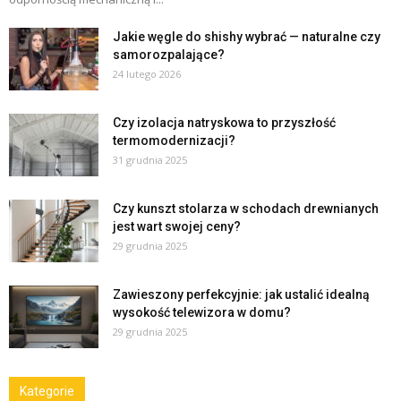
Jakie węgle do shishy wybrać — naturalne czy
samorozpalające?
24 lutego 2026
Czy izolacja natryskowa to przyszłość
termomodernizacji?
31 grudnia 2025
Czy kunszt stolarza w schodach drewnianych
jest wart swojej ceny?
29 grudnia 2025
Zawieszony perfekcyjnie: jak ustalić idealną
wysokość telewizora w domu?
29 grudnia 2025
Kategorie