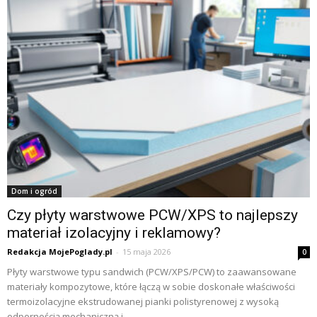
Dom i ogród
Czy płyty warstwowe PCW/XPS to najlepszy
materiał izolacyjny i reklamowy?
Redakcja MojePoglady.pl
-
15 maja 2026
0
Płyty warstwowe typu sandwich (PCW/XPS/PCW) to zaawansowane
materiały kompozytowe, które łączą w sobie doskonałe właściwości
termoizolacyjne ekstrudowanej pianki polistyrenowej z wysoką
odpornością mechaniczną i...