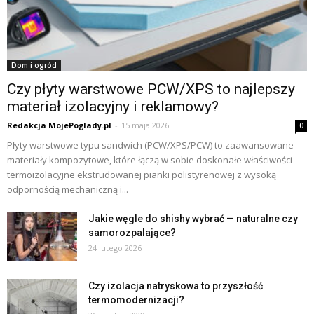
Dom i ogród
Czy płyty warstwowe PCW/XPS to najlepszy
materiał izolacyjny i reklamowy?
Redakcja MojePoglady.pl
-
15 maja 2026
0
Płyty warstwowe typu sandwich (PCW/XPS/PCW) to zaawansowane
materiały kompozytowe, które łączą w sobie doskonałe właściwości
termoizolacyjne ekstrudowanej pianki polistyrenowej z wysoką
odpornością mechaniczną i...
Jakie węgle do shishy wybrać — naturalne czy
samorozpalające?
24 lutego 2026
Czy izolacja natryskowa to przyszłość
termomodernizacji?