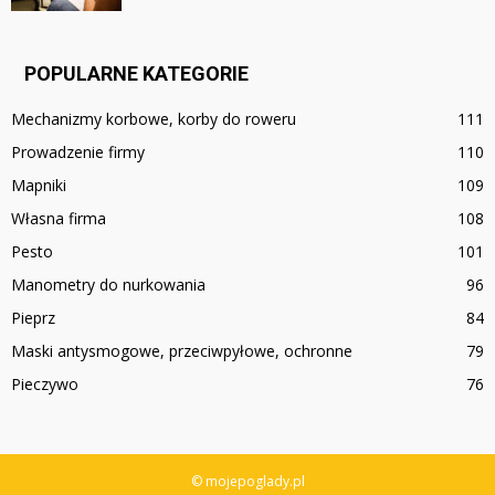
POPULARNE KATEGORIE
Mechanizmy korbowe, korby do roweru
111
Prowadzenie firmy
110
Mapniki
109
Własna firma
108
Pesto
101
Manometry do nurkowania
96
Pieprz
84
Maski antysmogowe, przeciwpyłowe, ochronne
79
Pieczywo
76
© mojepoglady.pl