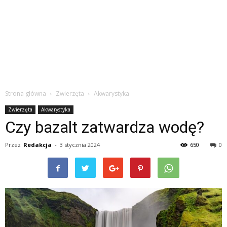
Strona główna
Zwierzęta
Akwarystyka
Zwierzęta
Akwarystyka
Czy bazalt zatwardza wodę?
Przez
Redakcja
-
3 stycznia 2024
650
0