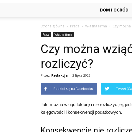
DOM I OGRÓD
Strona główna
Praca
Własna firma
Czy można wz
Praca
Własna firma
Czy można wziąć f
rozliczyć?
Przez
Redakcja
-
2 lipca 2023
Podziel się na Facebooku
Tweet (Ćw
Tak, można wziąć fakturę i nie rozliczyć jej, 
księgowości i konsekwencji podatkowych.
Konsekwencje nie rozlicze