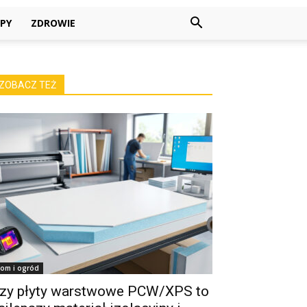
PY
ZDROWIE
ZOBACZ TEŻ
om i ogród
zy płyty warstwowe PCW/XPS to