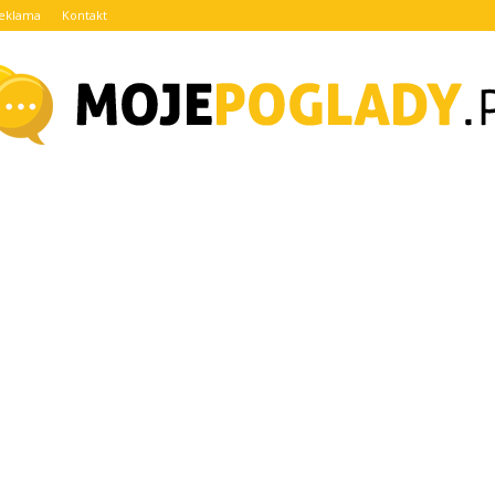
eklama
Kontakt
MojePoglady.pl