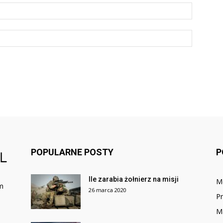
POPULARNE POSTY
P
Ile zarabia żołnierz na misji
M
ym
26 marca 2020
P
M