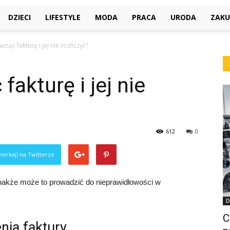
DZIECI
LIFESTYLE
MODA
PRACA
URODA
ZAKU
iąć fakturę i jej nie rozliczyć?
akturę i jej nie
612
0
ierkaj) na Twitterze
jednakże może to prowadzić do nieprawidłowości w
D
C
nia faktury