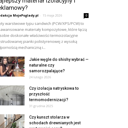
ajlepszy materiał izolacyjny i
eklamowy?
dakcja MojePoglady.pl
-
15 maja 2026
0
yty warstwowe typu sandwich (PCW/XPS/PCW) to
awansowane materiały kompozytowe, które łączą
sobie doskonałe właściwości termoizolacyjne
strudowanej pianki polistyrenowej z wysoką
pornością mechaniczną i...
Jakie węgle do shishy wybrać —
naturalne czy
samorozpalające?
24 lutego 2026
Czy izolacja natryskowa to
przyszłość
termomodernizacji?
31 grudnia 2025
Czy kunszt stolarza w
schodach drewnianych jest