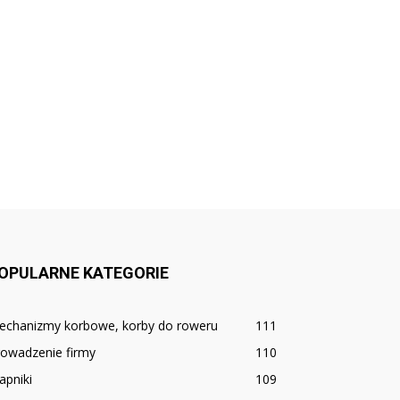
OPULARNE KATEGORIE
echanizmy korbowe, korby do roweru
111
rowadzenie firmy
110
apniki
109