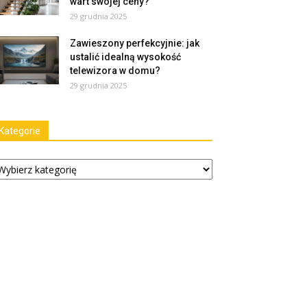
wart swojej ceny?
29 grudnia 2025
Zawieszony perfekcyjnie: jak
ustalić idealną wysokość
telewizora w domu?
29 grudnia 2025
Kategorie
tegorie