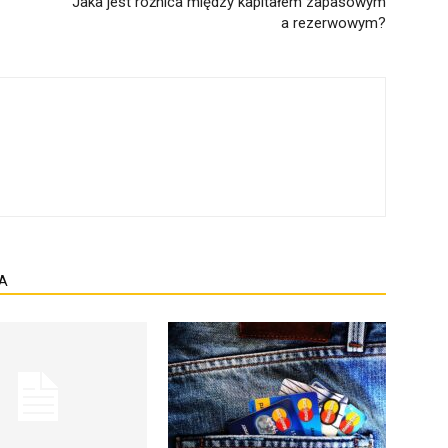
Jaka jest różnica między kapitałem zapasowym
a rezerwowym?
A