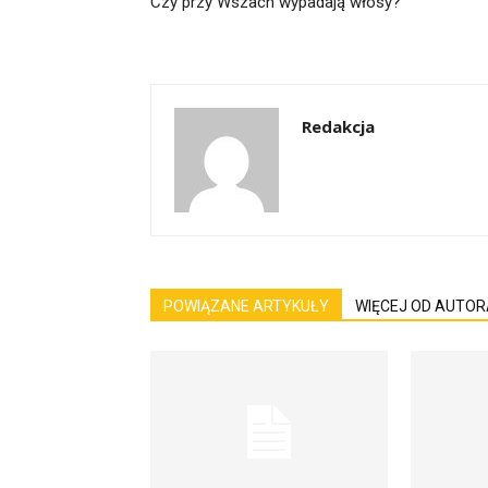
Czy przy Wszach wypadają włosy?
Redakcja
POWIĄZANE ARTYKUŁY
WIĘCEJ OD AUTOR