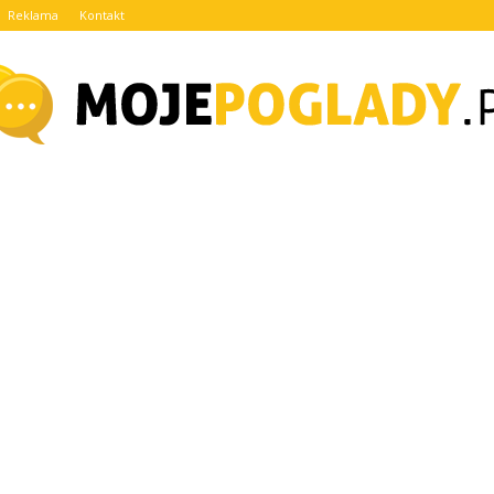
Reklama
Kontakt
MojePoglady.pl