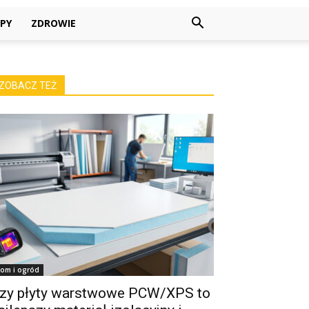
PY
ZDROWIE
ZOBACZ TEŻ
om i ogród
zy płyty warstwowe PCW/XPS to