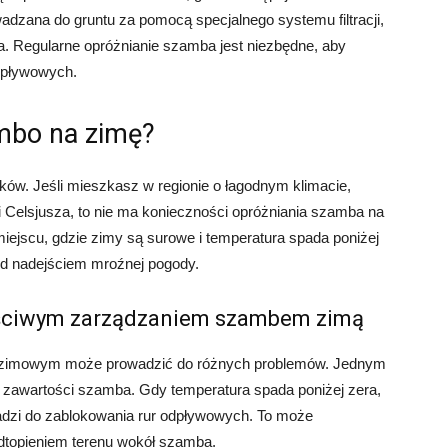
owadzana do gruntu za pomocą specjalnego systemu filtracji,
a. Regularne opróżnianie szamba jest niezbędne, aby
odpływowych.
mbo na zimę?
ików. Jeśli mieszkasz w regionie o łagodnym klimacie,
i Celsjusza, to nie ma konieczności opróżniania szamba na
ejscu, gdzie zimy są surowe i temperatura spada poniżej
ed nadejściem mroźnej pogody.
aściwym zarządzaniem szambem zimą
 zimowym może prowadzić do różnych problemów. Jednym
 zawartości szamba. Gdy temperatura spada poniżej zera,
zi do zablokowania rur odpływowych. To może
topieniem terenu wokół szamba.