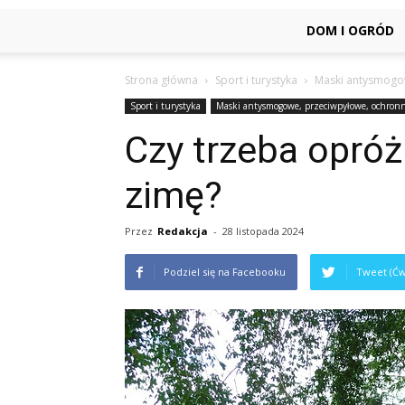
DOM I OGRÓD
Strona główna
Sport i turystyka
Maski antysmogo
Sport i turystyka
Maski antysmogowe, przeciwpyłowe, ochron
Czy trzeba opró
zimę?
Przez
Redakcja
-
28 listopada 2024
Podziel się na Facebooku
Tweet (Ćw