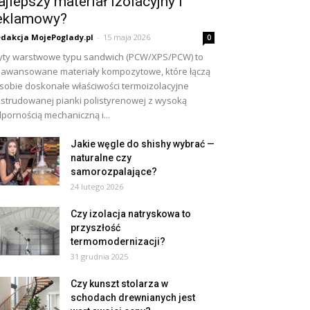
ajlepszy materiał izolacyjny i
eklamowy?
dakcja MojePoglady.pl
-
15 maja 2026
0
yty warstwowe typu sandwich (PCW/XPS/PCW) to
awansowane materiały kompozytowe, które łączą
sobie doskonałe właściwości termoizolacyjne
strudowanej pianki polistyrenowej z wysoką
pornością mechaniczną i...
Jakie węgle do shishy wybrać —
naturalne czy
samorozpalające?
24 lutego 2026
Czy izolacja natryskowa to
przyszłość
termomodernizacji?
31 grudnia 2025
Czy kunszt stolarza w
schodach drewnianych jest