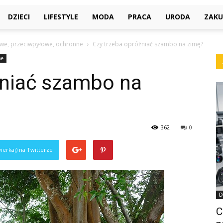
DZIECI
LIFESTYLE
MODA
PRACA
URODA
ZAKU
we, przeciwpyłowe, ochronne
Czy trzeba opróżniać szambo na zimę?
ne
żniać szambo na
362
0
ierkaj) na Twitterze
D
C