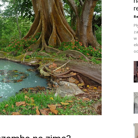
n
r
Re
Pł
za
w 
ek
od