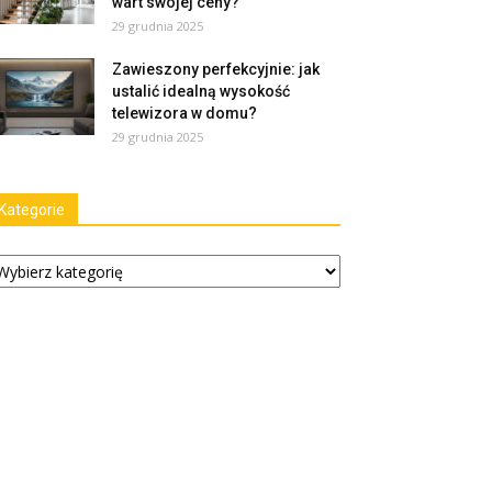
wart swojej ceny?
29 grudnia 2025
Zawieszony perfekcyjnie: jak
ustalić idealną wysokość
telewizora w domu?
29 grudnia 2025
Kategorie
tegorie