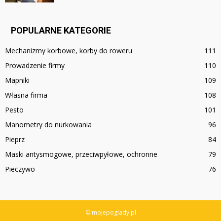
POPULARNE KATEGORIE
Mechanizmy korbowe, korby do roweru
111
Prowadzenie firmy
110
Mapniki
109
Własna firma
108
Pesto
101
Manometry do nurkowania
96
Pieprz
84
Maski antysmogowe, przeciwpyłowe, ochronne
79
Pieczywo
76
© mojepoglady.pl