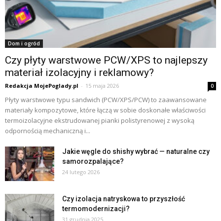
Dom i ogród
Czy płyty warstwowe PCW/XPS to najlepszy
materiał izolacyjny i reklamowy?
Redakcja MojePoglady.pl
-
15 maja 2026
0
Płyty warstwowe typu sandwich (PCW/XPS/PCW) to zaawansowane
materiały kompozytowe, które łączą w sobie doskonałe właściwości
termoizolacyjne ekstrudowanej pianki polistyrenowej z wysoką
odpornością mechaniczną i...
Jakie węgle do shishy wybrać — naturalne czy
samorozpalające?
24 lutego 2026
Czy izolacja natryskowa to przyszłość
termomodernizacji?
31 grudnia 2025