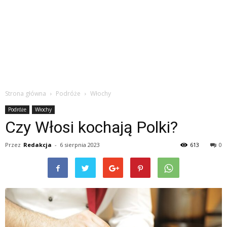
Strona główna
Podróże
Włochy
Podróże
Włochy
Czy Włosi kochają Polki?
Przez
Redakcja
-
6 sierpnia 2023
613
0