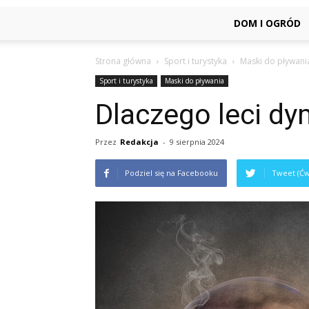
DOM I OGRÓD
Strona główna
Sport i turystyka
Maski do pływani
Sport i turystyka
Maski do pływania
Dlaczego leci dy
Przez
Redakcja
-
9 sierpnia 2024
Podziel się na Facebooku
Tweet (Ćw