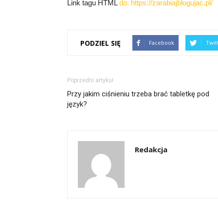
Link tagu HTML
do:
https://zarabiajblogujac.pl/
PODZIEL SIĘ
Facebook
Twit
Poprzedni artykuł
Przy jakim ciśnieniu trzeba brać tabletkę pod
język?
Redakcja