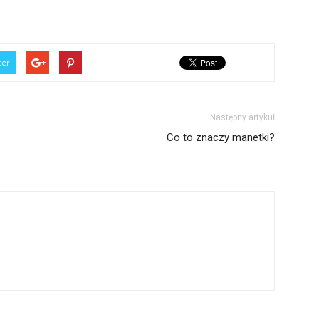
ter
Następny artykuł
Co to znaczy manetki?