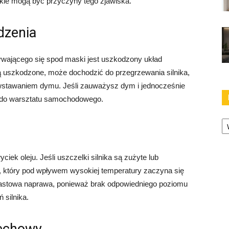
jakie mogą być przyczyny tego zjawiska.
dzenia
ającego się spod maski jest uszkodzony układ
 są uszkodzone, może dochodzić do przegrzewania silnika,
owstawaniem dymu. Jeśli zauważysz dym i jednocześnie
ię do warsztatu samochodowego.
Ka
ek oleju. Jeśli uszczelki silnika są zużyte lub
, który pod wpływem wysokiej temperatury zaczyna się
hmiastowa naprawa, ponieważ brak odpowiedniego poziomu
silnika.