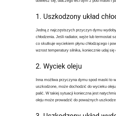
dowiesz się, dlaczego leci dym z pod maski i 
1. Uszkodzony układ chło
Jedną z najczęstszych przyczyn dymu wydobyw
chłodzenia. Jeśli radiator, węże lub termostat
co skutkuje wyciekiem płynu chłodzącego i p
wzrost temperatury silnika, koniecznie udaj s
2. Wyciek oleju
Inna możliwa przyczyna dymu spod maski to wyci
uszkodzone, może dochodzić do wycieku oleju
palić. W takiej sytuacji konieczna jest natyc
oleju może prowadzić do poważnych uszkodzeń 