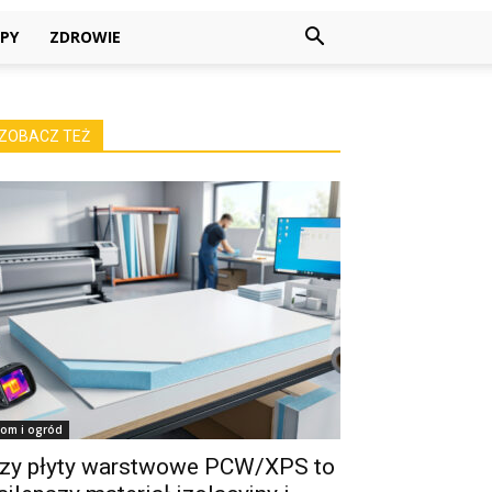
PY
ZDROWIE
ZOBACZ TEŻ
om i ogród
zy płyty warstwowe PCW/XPS to