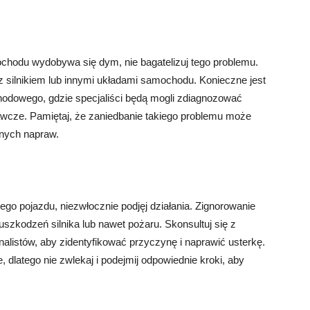
hodu wydobywa się dym, nie bagatelizuj tego problemu.
ilnikiem lub innymi układami samochodu. Konieczne jest
hodowego, gdzie specjaliści będą mogli zdiagnozować
awcze. Pamiętaj, że zaniedbanie takiego problemu może
nych napraw.
go pojazdu, niezwłocznie podjęj działania. Zignorowanie
zkodzeń silnika lub nawet pożaru. Skonsultuj się z
alistów, aby zidentyfikować przyczynę i naprawić usterkę.
 dlatego nie zwlekaj i podejmij odpowiednie kroki, aby