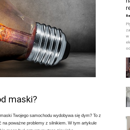
n
r
Re
Pł
za
w 
ek
od
od maski?
od maski Twojego samochodu wydobywa się dym? To z
 na poważne problemy z silnikiem. W tym artykule