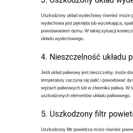
3. Uszkodzony układ wy
Uszkodzony układ wydechowy również może p
wydechowa jest pęknięta lub wyciekająca, spal
powstawaniem dymu. W takiej sytuacji koniec
układu wydechowego.
4. Nieszczelność układu 
Jeśli układ paliwowy jest nieszczelny, może d
temperatury zaczyna się palić i powodować d
wężach paliwowych lub w zbiorniku paliwa. W t
uszkodzonych elementów układu paliwowego.
5. Uszkodzony filtr powiet
Uszkodzony filtr powietrza może również powod