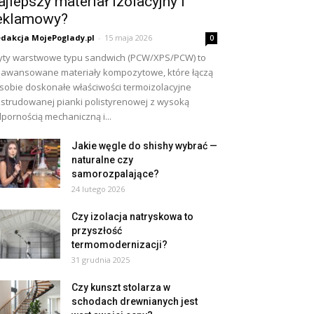
ajlepszy materiał izolacyjny i
eklamowy?
dakcja MojePoglady.pl
-
15 maja 2026
0
yty warstwowe typu sandwich (PCW/XPS/PCW) to
awansowane materiały kompozytowe, które łączą
sobie doskonałe właściwości termoizolacyjne
strudowanej pianki polistyrenowej z wysoką
pornością mechaniczną i...
Jakie węgle do shishy wybrać —
naturalne czy
samorozpalające?
24 lutego 2026
Czy izolacja natryskowa to
przyszłość
termomodernizacji?
31 grudnia 2025
Czy kunszt stolarza w
schodach drewnianych jest