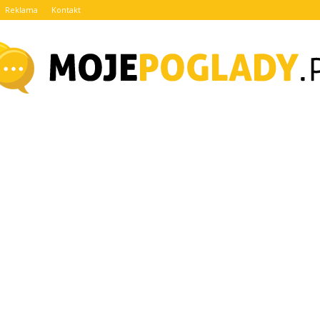
Reklama
Kontakt
MojePoglady.pl