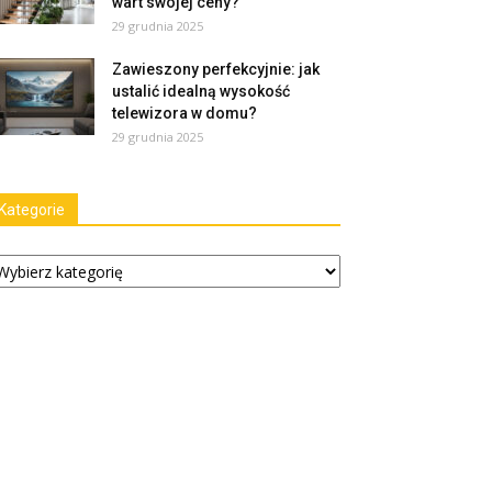
wart swojej ceny?
29 grudnia 2025
Zawieszony perfekcyjnie: jak
ustalić idealną wysokość
telewizora w domu?
29 grudnia 2025
Kategorie
tegorie