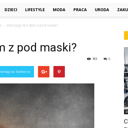
DZIECI
LIFESTYLE
MODA
PRACA
URODA
ZAKU
a
Dlaczego leci dym z pod maski?
m z pod maski?
701
0
ierkaj) na Twitterze
D
C