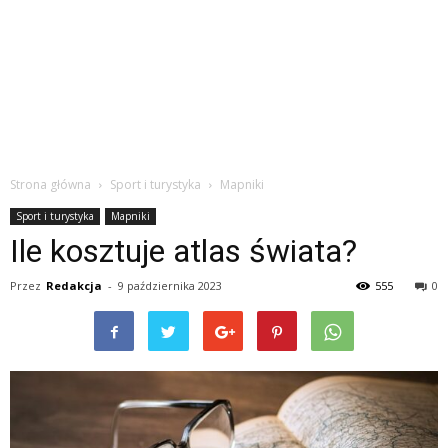
Strona główna
Sport i turystyka
Mapniki
Sport i turystyka
Mapniki
Ile kosztuje atlas świata?
Przez
Redakcja
-
9 października 2023
555
0