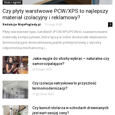
Dom i ogród
Czy płyty warstwowe PCW/XPS to najlepszy
materiał izolacyjny i reklamowy?
Redakcja MojePoglady.pl
-
15 maja 2026
0
Płyty warstwowe typu sandwich (PCW/XPS/PCW) to zaawansowane
materiały kompozytowe, które łączą w sobie doskonałe właściwości
termoizolacyjne ekstrudowanej pianki polistyrenowej z wysoką
odpornością mechaniczną i...
Jakie węgle do shishy wybrać — naturalne czy
samorozpalające?
24 lutego 2026
Czy izolacja natryskowa to przyszłość
termomodernizacji?
31 grudnia 2025
Czy kunszt stolarza w schodach drewnianych
jest wart swojej ceny?