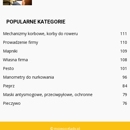
POPULARNE KATEGORIE
Mechanizmy korbowe, korby do roweru
111
Prowadzenie firmy
110
Mapniki
109
Własna firma
108
Pesto
101
Manometry do nurkowania
96
Pieprz
84
Maski antysmogowe, przeciwpyłowe, ochronne
79
Pieczywo
76
© mojepoglady.pl