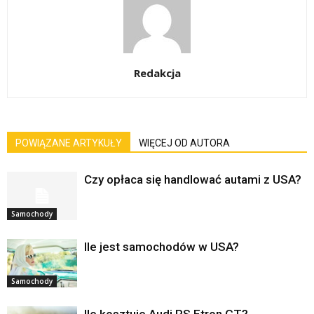
Redakcja
POWIĄZANE ARTYKUŁY
WIĘCEJ OD AUTORA
Czy opłaca się handlować autami z USA?
Samochody
Ile jest samochodów w USA?
Samochody
Ile kosztuje Audi RS Etron GT?