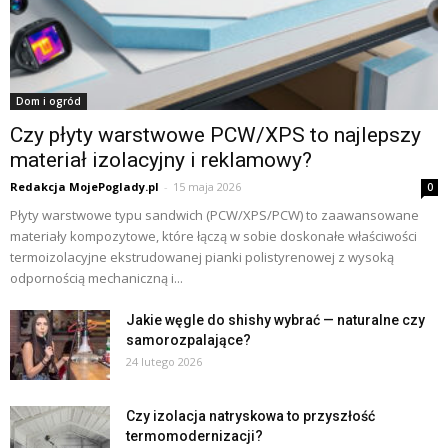
Dom i ogród
Czy płyty warstwowe PCW/XPS to najlepszy
materiał izolacyjny i reklamowy?
Redakcja MojePoglady.pl
-
15 maja 2026
0
Płyty warstwowe typu sandwich (PCW/XPS/PCW) to zaawansowane
materiały kompozytowe, które łączą w sobie doskonałe właściwości
termoizolacyjne ekstrudowanej pianki polistyrenowej z wysoką
odpornością mechaniczną i...
Jakie węgle do shishy wybrać — naturalne czy
samorozpalające?
24 lutego 2026
Czy izolacja natryskowa to przyszłość
termomodernizacji?