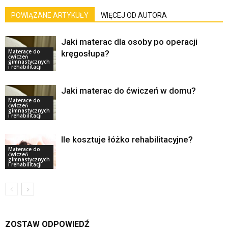
POWIĄZANE ARTYKUŁY
WIĘCEJ OD AUTORA
Jaki materac dla osoby po operacji
Materace do
kręgosłupa?
ćwiczeń
gimnastycznych
i rehabilitacji
Jaki materac do ćwiczeń w domu?
Materace do
ćwiczeń
gimnastycznych
i rehabilitacji
Ile kosztuje łóżko rehabilitacyjne?
Materace do
ćwiczeń
gimnastycznych
i rehabilitacji
ZOSTAW ODPOWIEDŹ