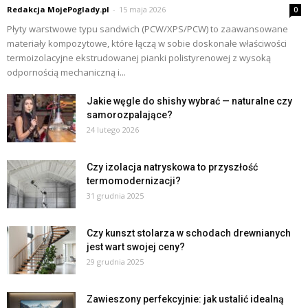
Redakcja MojePoglady.pl
-
15 maja 2026
0
Płyty warstwowe typu sandwich (PCW/XPS/PCW) to zaawansowane
materiały kompozytowe, które łączą w sobie doskonałe właściwości
termoizolacyjne ekstrudowanej pianki polistyrenowej z wysoką
odpornością mechaniczną i...
Jakie węgle do shishy wybrać — naturalne czy
samorozpalające?
24 lutego 2026
Czy izolacja natryskowa to przyszłość
termomodernizacji?
31 grudnia 2025
Czy kunszt stolarza w schodach drewnianych
jest wart swojej ceny?
29 grudnia 2025
Zawieszony perfekcyjnie: jak ustalić idealną