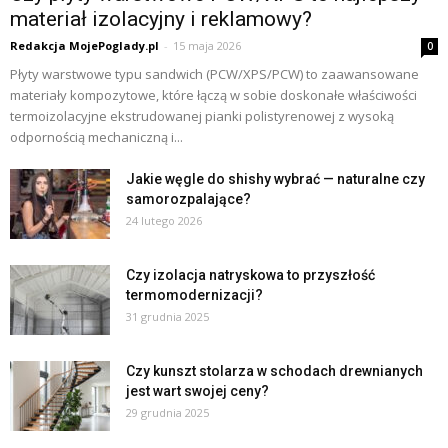
materiał izolacyjny i reklamowy?
Redakcja MojePoglady.pl
-
15 maja 2026
0
Płyty warstwowe typu sandwich (PCW/XPS/PCW) to zaawansowane
materiały kompozytowe, które łączą w sobie doskonałe właściwości
termoizolacyjne ekstrudowanej pianki polistyrenowej z wysoką
odpornością mechaniczną i...
Jakie węgle do shishy wybrać — naturalne czy
samorozpalające?
24 lutego 2026
Czy izolacja natryskowa to przyszłość
termomodernizacji?
31 grudnia 2025
Czy kunszt stolarza w schodach drewnianych
jest wart swojej ceny?
29 grudnia 2025