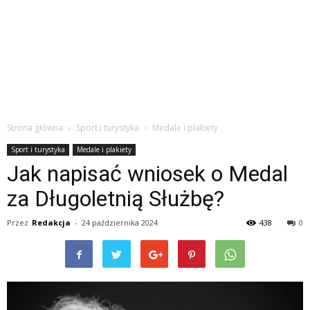
Strona główna
Sport i turystyka
Medale i plakiety
Sport i turystyka
Medale i plakiety
Jak napisać wniosek o Medal
za Długoletnią Służbę?
Przez
Redakcja
-
24 października 2024
438
0