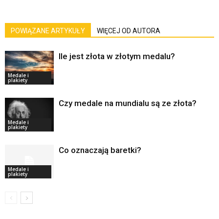
POWIĄZANE ARTYKUŁY
WIĘCEJ OD AUTORA
Ile jest złota w złotym medalu?
Medale i
plakiety
Czy medale na mundialu są ze złota?
Medale i
plakiety
Co oznaczają baretki?
Medale i
plakiety