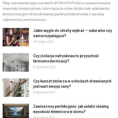
Płyty warstwowe typu sandwich (PCW/XPS/PCW) to zaawansowane
materiały kompozytowe, które łączą w sobie doskonałe właściwości
termoizolacyjne ekstrudowanej pianki polistyrenowej z wysoką
odpornością mechaniczną i...
Jakie węgle do shishy wybrać — naturalne czy
samorozpalające?
24 lutego 2026
Czy izolacja natryskowa to przyszłość
termomodernizacji?
31 grudnia 2025
Czy kunszt stolarza w schodach drewnianych
jest wart swojej ceny?
29 grudnia 2025
Zawieszony perfekcyjnie: jak ustalić idealną
wysokość telewizora w domu?
29 grudnia 2025