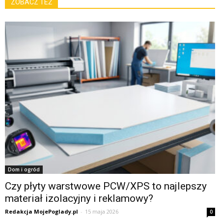
ZOBACZ TEŻ
Dom i ogród
Czy płyty warstwowe PCW/XPS to najlepszy
materiał izolacyjny i reklamowy?
Redakcja MojePoglady.pl
-
15 maja 2026
0