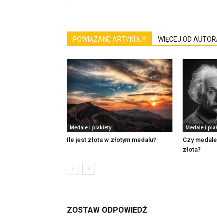
POWIĄZANE ARTYKUŁY
WIĘCEJ OD AUTOR
Medale i plakiety
Medale i pla
Ile jest złota w złotym medalu?
Czy medale 
złota?
ZOSTAW ODPOWIEDŹ