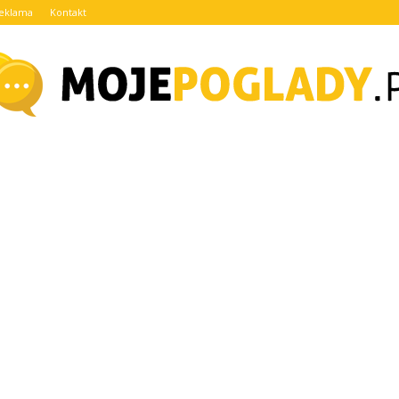
eklama
Kontakt
MojePoglady.pl