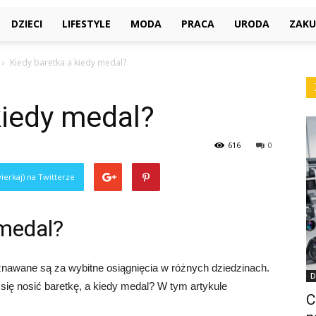
DZIECI
LIFESTYLE
MODA
PRACA
URODA
ZAKU
Kiedy baretka a kiedy medal?
kiedy medal?
616
0
ierkaj) na Twitterze
 medal?
nawane są za wybitne osiągnięcia w różnych dziedzinach.
D
się nosić baretkę, a kiedy medal? W tym artykule
C