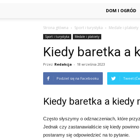
DOM I OGRÓD
Strona główna
Sport i turystyka
Medale i plakiety
Sport i turystyka
Medale i plakiety
Kiedy baretka a 
Przez
Redakcja
-
18 września 2023
Podziel się na Facebooku
Tweet (Ćw
Kiedy baretka a kiedy
Często słyszymy o odznaczeniach, które przyz
Jednak czy zastanawialiście się kiedy powinno 
postaramy się odpowiedzieć na to pytanie.