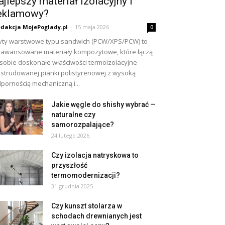
ajlepszy materiał izolacyjny i
eklamowy?
dakcja MojePoglady.pl
-
15 maja 2026
0
yty warstwowe typu sandwich (PCW/XPS/PCW) to
awansowane materiały kompozytowe, które łączą
sobie doskonałe właściwości termoizolacyjne
strudowanej pianki polistyrenowej z wysoką
pornością mechaniczną i...
Jakie węgle do shishy wybrać —
naturalne czy
samorozpalające?
24 lutego 2026
Czy izolacja natryskowa to
przyszłość
termomodernizacji?
31 grudnia 2025
Czy kunszt stolarza w
schodach drewnianych jest