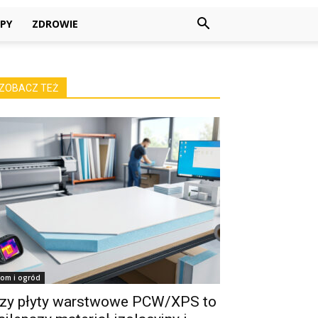
PY
ZDROWIE
ZOBACZ TEŻ
om i ogród
zy płyty warstwowe PCW/XPS to