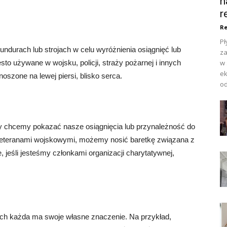
n
r
Re
Pł
undurach lub strojach w celu wyróżnienia osiągnięć lub
za
sto używane w wojsku, policji, straży pożarnej i innych
w 
ek
szone na lewej piersi, blisko serca.
od
y chcemy pokazać nasze osiągnięcia lub przynależność do
y weteranami wojskowymi, możemy nosić baretkę związana z
eśli jesteśmy członkami organizacji charytatywnej,
órych każda ma swoje własne znaczenie. Na przykład,