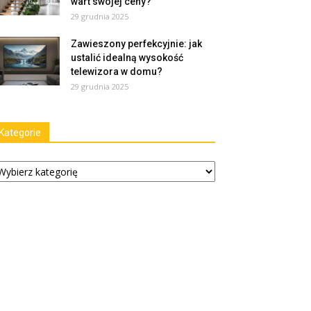
wart swojej ceny?
29 grudnia 2025
Zawieszony perfekcyjnie: jak
ustalić idealną wysokość
telewizora w domu?
29 grudnia 2025
Kategorie
tegorie