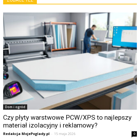
ZOBACZ TEŻ
Dom i ogród
Czy płyty warstwowe PCW/XPS to najlepszy
materiał izolacyjny i reklamowy?
Redakcja MojePoglady.pl
-
15 maja 2026
0