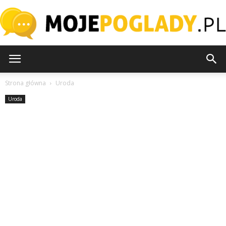
MojePoglady.pl
Strona główna
Uroda
Uroda