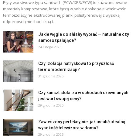
Płyty warstwowe typu sandwich (PCW/XPS/PCW) to zaawansowane
materiały kompozytowe, które łączą w sobie doskonałe właściwości
termoizolacyjne ekstrudowanej pianki polistyrenowej z wysoką
odpornością mechaniczną i...
Jakie węgle do shishy wybrać — naturalne czy
samorozpalające?
24 lutego 2026
Czy izolacja natryskowa to przyszłość
termomodernizacji?
31 grudnia 2025
Czy kunszt stolarza w schodach drewnianych
jest wart swojej ceny?
29 grudnia 2025
Zawieszony perfekcyjnie: jak ustalić idealną
wysokość telewizora w domu?
29 grudnia 2025