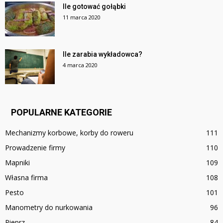
Ile gotować gołąbki
11 marca 2020
Ile zarabia wykładowca?
4 marca 2020
POPULARNE KATEGORIE
Mechanizmy korbowe, korby do roweru
111
Prowadzenie firmy
110
Mapniki
109
Własna firma
108
Pesto
101
Manometry do nurkowania
96
Pieprz
84