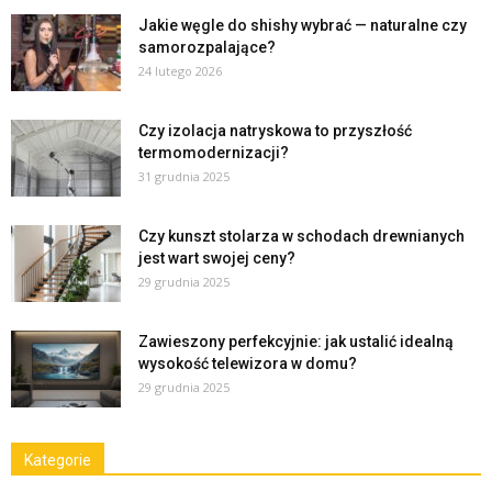
Jakie węgle do shishy wybrać — naturalne czy
samorozpalające?
24 lutego 2026
Czy izolacja natryskowa to przyszłość
termomodernizacji?
31 grudnia 2025
Czy kunszt stolarza w schodach drewnianych
jest wart swojej ceny?
29 grudnia 2025
Zawieszony perfekcyjnie: jak ustalić idealną
wysokość telewizora w domu?
29 grudnia 2025
Kategorie