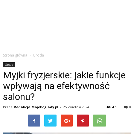
Strona główna
Uroda
Uroda
Myjki fryzjerskie: jakie funkcje
wpływają na efektywność
salonu?
Przez
Redakcja MojePoglady.pl
-
25 kwietnia 2024
478
0